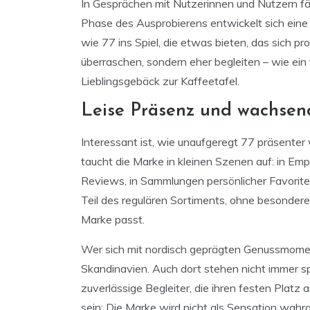
In Gesprächen mit Nutzerinnen und Nutzern fä
Phase des Ausprobierens entwickelt sich ei
wie 77 ins Spiel, die etwas bieten, das sich pro
überraschen, sondern eher begleiten – wie ei
Lieblingsgebäck zur Kaffeetafel.
Leise Präsenz und wachse
Interessant ist, wie unaufgeregt 77 präsenter
taucht die Marke in kleinen Szenen auf: in Em
Reviews, in Sammlungen persönlicher Favoriten
Teil des regulären Sortiments, ohne besondere
Marke passt.
Wer sich mit nordisch geprägten Genussmomente
Skandinavien. Auch dort stehen nicht immer sp
zuverlässige Begleiter, die ihren festen Platz
sein: Die Marke wird nicht als Sensation wahrg