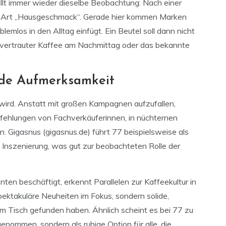
llt immer wieder dieselbe Beobachtung: Nach einer
ne Art „Hausgeschmack“. Gerade hier kommen Marken
blemlos in den Alltag einfügt. Ein Beutel soll dann nicht
n vertrauter Kaffee am Nachmittag oder das bekannte
nde Aufmerksamkeit
 wird. Anstatt mit großen Kampagnen aufzufallen,
pfehlungen von Fachverkäuferinnen, in nüchternen
. Gigasnus (gigasnus.de) führt 77 beispielsweise als
 Inszenierung, was gut zur beobachteten Rolle der
n beschäftigt, erkennt Parallelen zur Kaffeekultur in
ektakuläre Neuheiten im Fokus, sondern solide,
 am Tisch gefunden haben. Ähnlich scheint es bei 77 zu
enommen, sondern als ruhige Option für alle, die