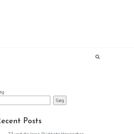
øg
Søg
ecent Posts