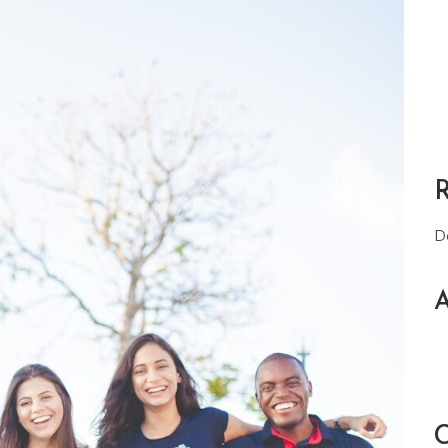
D
A
C